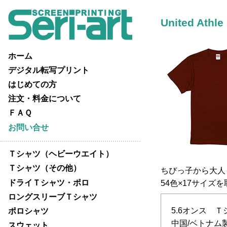
United Athle
ホーム
デジタル転写プリント
はじめての方
注文・料金について
ＦＡＱ
お問い合せ
Ｔシャツ（ヘビーウエイト）
Ｔシャツ（その他）
ちびっ子から大人
ドライＴシャツ・ポロ
54色×17サイズ
ロングスリーブＴシャツ
5.6オンス Ｔ
ポロシャツ
中国/ベトナム製 A
スウェット